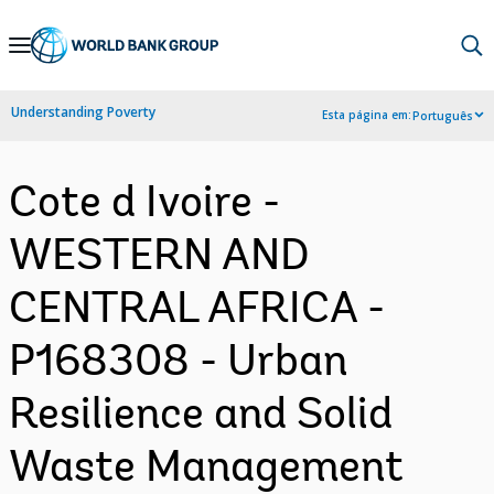
Skip
to
Main
Understanding Poverty
Esta página em:
Português
Navigation
Cote d Ivoire -
WESTERN AND
CENTRAL AFRICA -
P168308 - Urban
Resilience and Solid
Waste Management