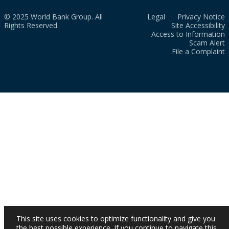
© 2025 World Bank Group. All
Legal
Privacy Notice
Rights Reserved.
Site Accessibility
Access to Information
Scam Alert
File a Complaint
This site uses cookies to optimize functionality and give you
the best possible experience. If you continue to navigate this