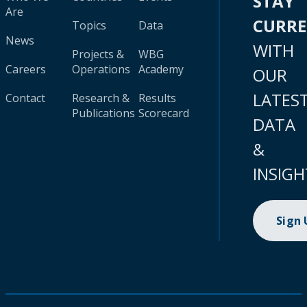
STAY
Are
CURR
Topics
Data
News
WITH
Projects &
WBG
Careers
Operations
Academy
OUR
LATES
Contact
Research &
Results
Publications
Scorecard
DATA
&
INSIGH
Sign