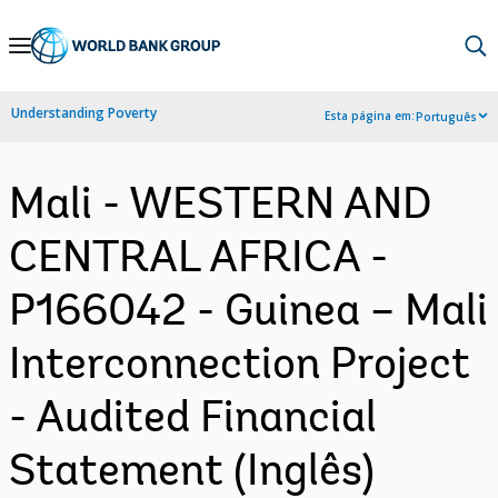
Skip
to
Main
Understanding Poverty
Esta página em:
Português
Navigation
Mali - WESTERN AND
CENTRAL AFRICA -
P166042 - Guinea – Mali
Interconnection Project
- Audited Financial
Statement (Inglês)