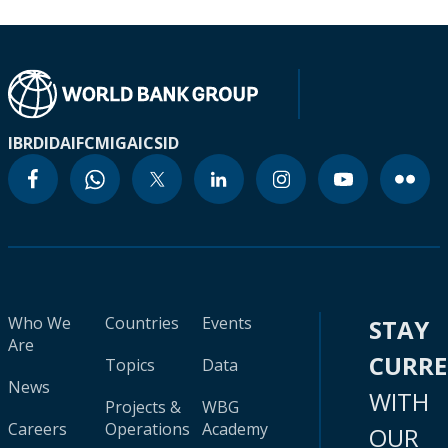
IBRD
IDA
IFC
MIGA
ICSID
Who We
Countries
Events
STAY
Are
CURR
Topics
Data
News
WITH
Projects &
WBG
Careers
Operations
Academy
OUR