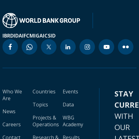
IBRD
IDA
IFC
MIGA
ICSID
Who We
Countries
Events
STAY
Are
CURR
Topics
Data
News
WITH
Projects &
WBG
Careers
Operations
Academy
OUR
LATES
Contact
Research &
Results