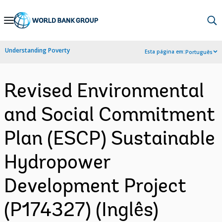
Skip
to
Main
Understanding Poverty
Esta página em:
Português
Navigation
Revised Environmental
and Social Commitment
Plan (ESCP) Sustainable
Hydropower
Development Project
(P174327) (Inglês)