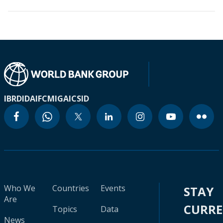
IBRD
IDA
IFC
MIGA
ICSID
Who We
Countries
Events
STAY
Are
CURR
Topics
Data
News