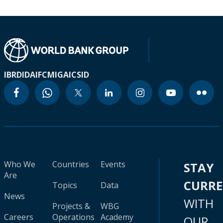
IBRD
IDA
IFC
MIGA
ICSID
Who We
Countries
Events
STAY
Are
CURR
Topics
Data
News
WITH
Projects &
WBG
Careers
Operations
Academy
OUR