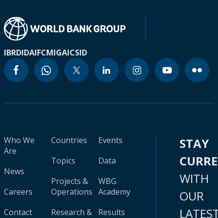
IBRD
IDA
IFC
MIGA
ICSID
Who We
Countries
Events
STAY
Are
CURR
Topics
Data
News
WITH
Projects &
WBG
Careers
Operations
Academy
OUR
LATES
Contact
Research &
Results