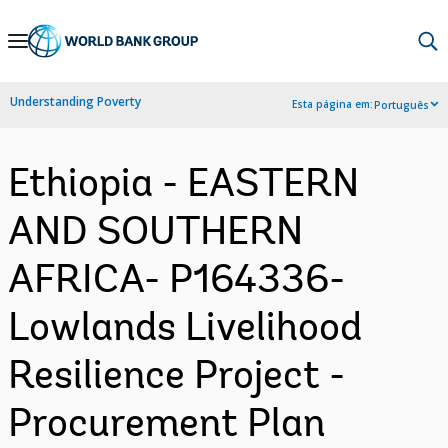
Skip
to
Main
Understanding Poverty
Esta página em:
Português
Navigation
Ethiopia - EASTERN
AND SOUTHERN
AFRICA- P164336-
Lowlands Livelihood
Resilience Project -
Procurement Plan