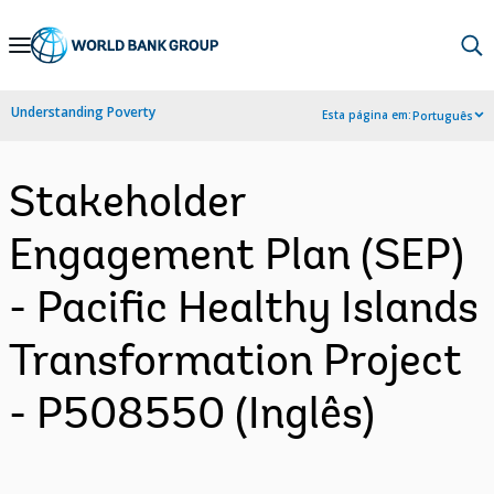
Skip
to
Main
Understanding Poverty
Esta página em:
Português
Navigation
Stakeholder
Engagement Plan (SEP)
- Pacific Healthy Islands
Transformation Project
- P508550 (Inglês)