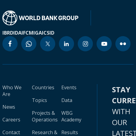
IBRD
IDA
IFC
MIGA
ICSID
Who We
Countries
Events
STAY
Are
CURR
Topics
Data
News
WITH
Projects &
WBG
Careers
Operations
Academy
OUR
LATES
Contact
Research &
Results