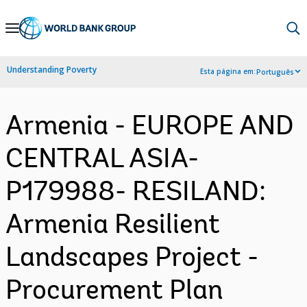
Skip
to
Main
Understanding Poverty
Esta página em:
Português
Navigation
Armenia - EUROPE AND
CENTRAL ASIA-
P179988- RESILAND:
Armenia Resilient
Landscapes Project -
Procurement Plan