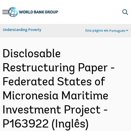
Skip
to
Main
Understanding Poverty
Esta página em:
Português
Navigation
Disclosable
Restructuring Paper -
Federated States of
Micronesia Maritime
Investment Project -
P163922 (Inglês)