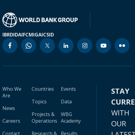
IBRD
IDA
IFC
MIGA
ICSID
Who We
Countries
Events
STAY
Are
CURR
Topics
Data
News
WITH
Projects &
WBG
Careers
Operations
Academy
OUR
LATES
Contact
Research &
Results