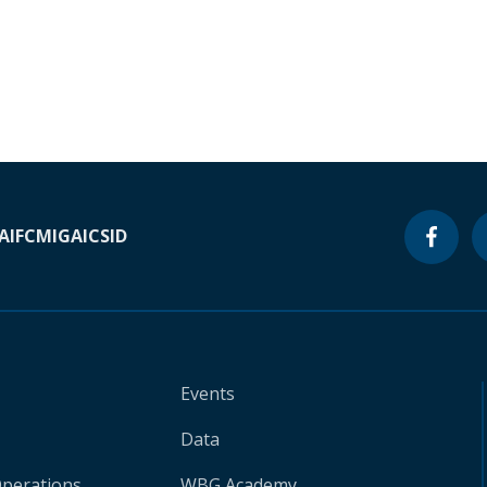
A
IFC
MIGA
ICSID
Events
Data
Operations
WBG Academy