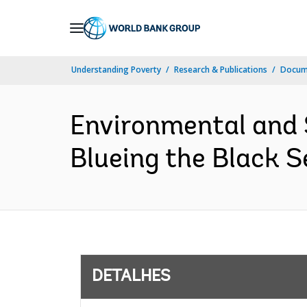
Skip
to
Main
Understanding Poverty
Research & Publications
Docume
Navigation
Environmental and
Blueing the Black S
DETALHES