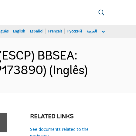
uguês
English
Español
Français
Русский
العربية
 (ESCP) BBSEA:
P173890) (Inglês)
RELATED LINKS
See documents related to the
project(s)