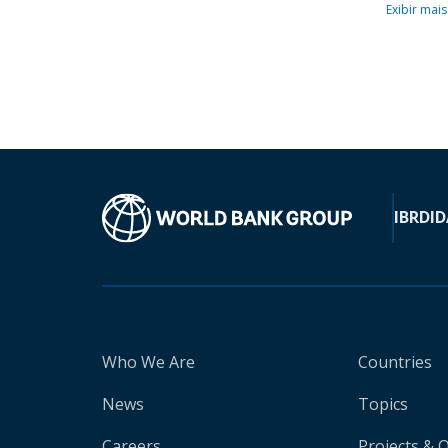
Exibir mais
IBRD
ID
Who We Are
Countries
News
Topics
Careers
Projects & 