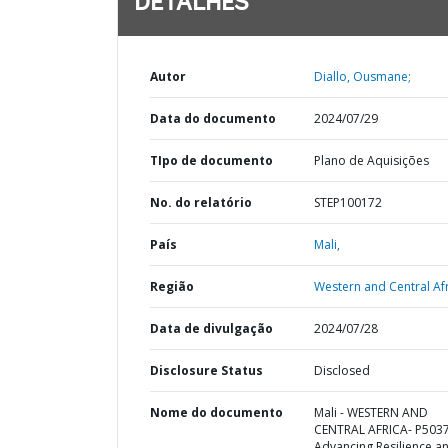
DETALHES
Autor
Diallo, Ousmane;
Data do documento
2024/07/29
TIpo de documento
Plano de Aquisições
No. do relatório
STEP100172
País
Mali,
Região
Western and Central Afr
Data de divulgação
2024/07/28
Disclosure Status
Disclosed
Nome do documento
Mali - WESTERN AND
CENTRAL AFRICA- P503
Advancing Resilience a