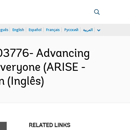
uguês
English
Español
Français
Русский
العربية
3776- Advancing
Everyone (ARISE -
 (Inglês)
RELATED LINKS