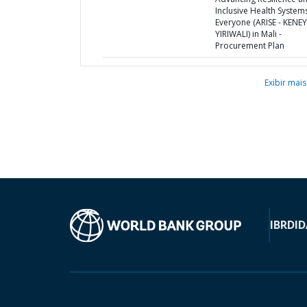
Inclusive Health System
Everyone (ARISE - KENE
YIRIWALI) in Mali -
Procurement Plan
Exibir mais
IBRD
ID