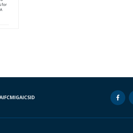
s for
YA
A
IFC
MIGA
ICSID