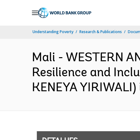
Skip
to
Main
Understanding Poverty
Research & Publications
Docume
Navigation
Mali - WESTERN A
Resilience and Incl
KENEYA YIRIWALI) in