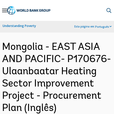
Skip
to
Main
Understanding Poverty
Esta página em:
Português
Navigation
Mongolia - EAST ASIA
AND PACIFIC- P170676-
Ulaanbaatar Heating
Sector Improvement
Project - Procurement
Plan (Inglês)