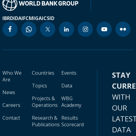
IBRD
IDA
IFC
MIGA
ICSID
Who We
Countries
Events
STAY
Are
CURR
Topics
Data
News
WITH
Projects &
WBG
Careers
Operations
Academy
OUR
LATES
Contact
Research &
Results
Publications
Scorecard
DATA