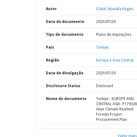
Autor
Ozkal, Mustafa Kagan;
Data do documento
2025/07/29
TIpo de documento
Plano de Aquisições
País
Turkiye,
Região
Europa e Ásia Central,
Data de divulgação
2025/07/29
Disclosure Status
Disclosed
Nome do documento
Turkiye - EUROPE AND
CENTRAL ASIA- P179345
rkiye Climate Resilient
Forests Project -
Procurement Plan
Exibir mais