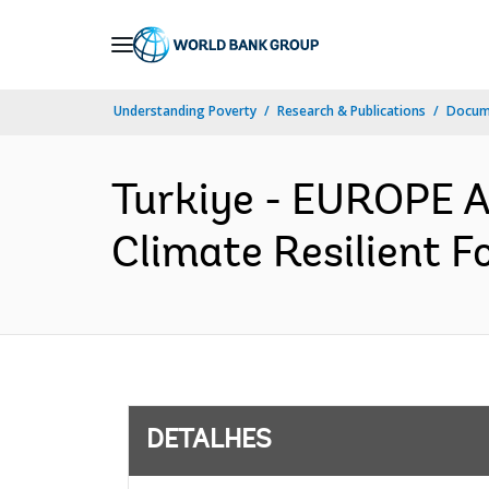
Skip
to
Main
Understanding Poverty
Research & Publications
Docume
Navigation
Turkiye - EUROPE 
Climate Resilient F
DETALHES