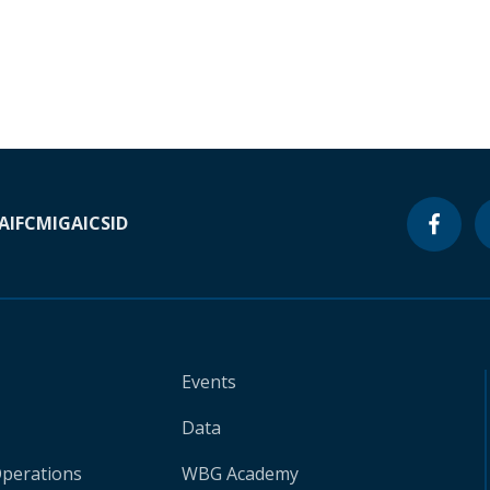
A
IFC
MIGA
ICSID
Events
Data
Operations
WBG Academy