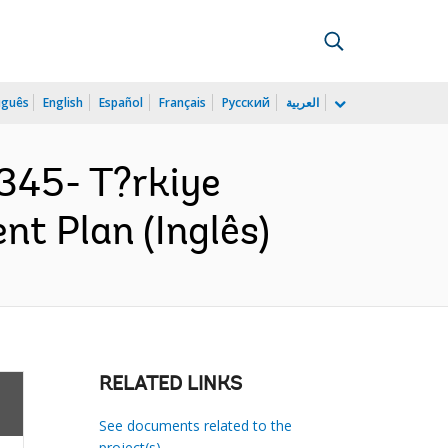
uguês
English
Español
Français
Русский
العربية
345- T?rkiye
nt Plan (Inglês)
RELATED LINKS
See documents related to the
project(s)