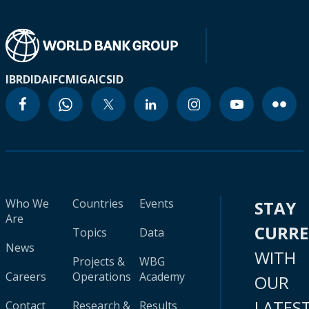
IBRD
IDA
IFC
MIGA
ICSID
Who We
Countries
Events
STAY
Are
CURR
Topics
Data
News
WITH
Projects &
WBG
Careers
Operations
Academy
OUR
LATES
Contact
Research &
Results