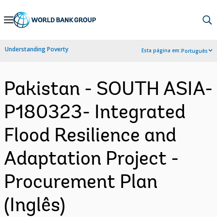
Skip
to
Main
Understanding Poverty
Esta página em:
Português
Navigation
Pakistan - SOUTH ASIA-
P180323- Integrated
Flood Resilience and
Adaptation Project -
Procurement Plan
(Inglês)