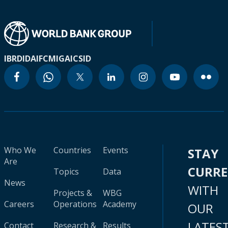
IBRD
IDA
IFC
MIGA
ICSID
Who We
Countries
Events
STAY
Are
CURR
Topics
Data
News
WITH
Projects &
WBG
Careers
Operations
Academy
OUR
LATES
Contact
Research &
Results