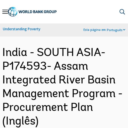
Skip
to
Main
Understanding Poverty
Esta página em:
Português
Navigation
India - SOUTH ASIA-
P174593- Assam
Integrated River Basin
Management Program -
Procurement Plan
(Inglês)