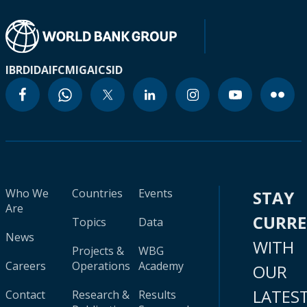
IBRD
IDA
IFC
MIGA
ICSID
Who We
Countries
Events
STAY
Are
CURR
Topics
Data
News
WITH
Projects &
WBG
Careers
Operations
Academy
OUR
LATES
Contact
Research &
Results