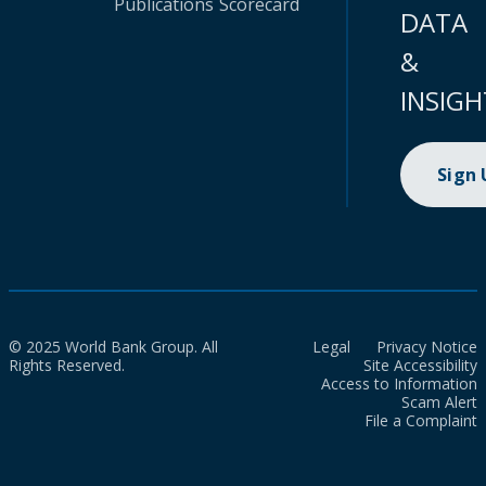
Publications
Scorecard
DATA
&
INSIGH
Sign
© 2025 World Bank Group. All
Legal
Privacy Notice
Rights Reserved.
Site Accessibility
Access to Information
Scam Alert
File a Complaint