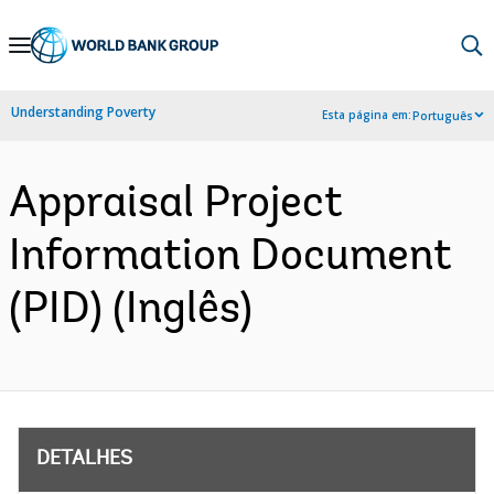
Skip
to
Main
Understanding Poverty
Esta página em:
Português
Navigation
Appraisal Project
Information Document
(PID) (Inglês)
DETALHES