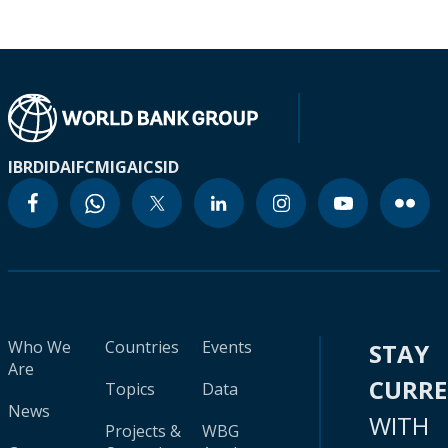
IBRD
IDA
IFC
MIGA
ICSID
Who We
Countries
Events
STAY
Are
CURR
Topics
Data
News
WITH
Projects &
WBG