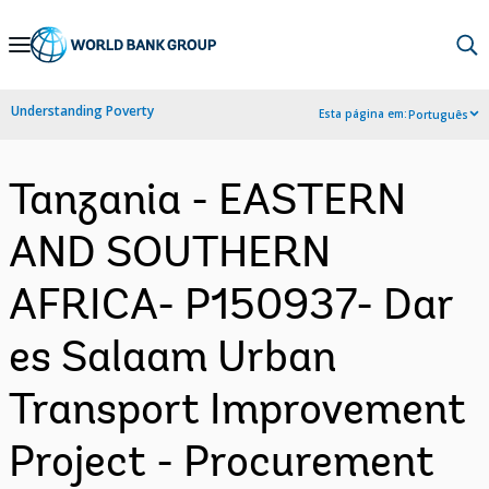
Skip
to
Main
Understanding Poverty
Esta página em:
Português
Navigation
Tanzania - EASTERN
AND SOUTHERN
AFRICA- P150937- Dar
es Salaam Urban
Transport Improvement
Project - Procurement