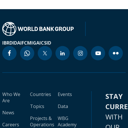
IBRD
IDA
IFC
MIGA
ICSID
Who We
Countries
Events
STAY
Are
CURR
Topics
Data
News
WITH
Projects &
WBG
Careers
Operations
Academy
OUR