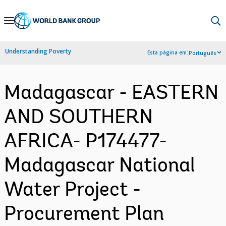
Skip
to
Main
Understanding Poverty
Esta página em:
Português
Navigation
Madagascar - EASTERN
AND SOUTHERN
AFRICA- P174477-
Madagascar National
Water Project -
Procurement Plan