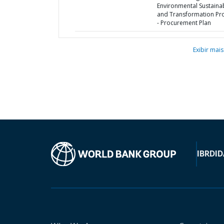
Environmental Sustainab
and Transformation Pro
- Procurement Plan
Exibir mais
IBRD
ID