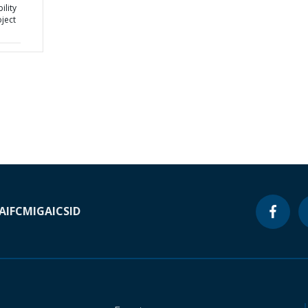
ility
ject
A
IFC
MIGA
ICSID