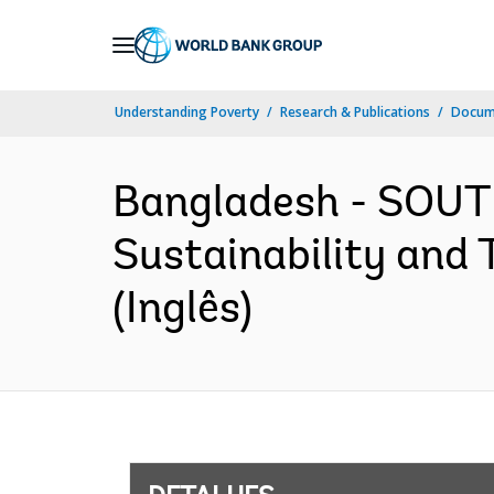
Skip
to
Main
Understanding Poverty
Research & Publications
Docume
Navigation
Bangladesh - SOUT
Sustainability and
(Inglês)