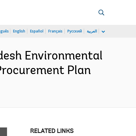
uguês
English
Español
Français
Русский
العربية
desh Environmental
 Procurement Plan
RELATED LINKS