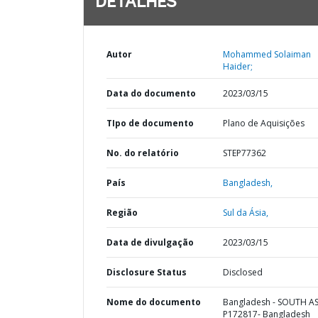
DETALHES
Autor
Mohammed Solaiman
Haider;
Data do documento
2023/03/15
TIpo de documento
Plano de Aquisições
No. do relatório
STEP77362
País
Bangladesh,
Região
Sul da Ásia,
Data de divulgação
2023/03/15
Disclosure Status
Disclosed
Nome do documento
Bangladesh - SOUTH AS
P172817- Bangladesh