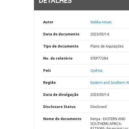
DETALHES
Autor
Malika Aman;
Data do documento
2023/03/14
TIpo de documento
Plano de Aquisições
No. do relatório
STEP77284
País
Quênia,
Região
Eastern and Southern Af
Data de divulgação
2023/03/14
Disclosure Status
Disclosed
Nome do documento
Kenya - EASTERN AND
SOUTHERN AFRICA-
P173065- Financing Loca