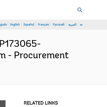
uguês
English
Español
Français
Русский
العربية
P173065-
am - Procurement
RELATED LINKS