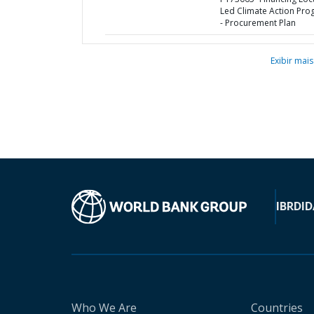
Led Climate Action Pr
- Procurement Plan
Exibir mais
IBRD
ID
Who We Are
Countries