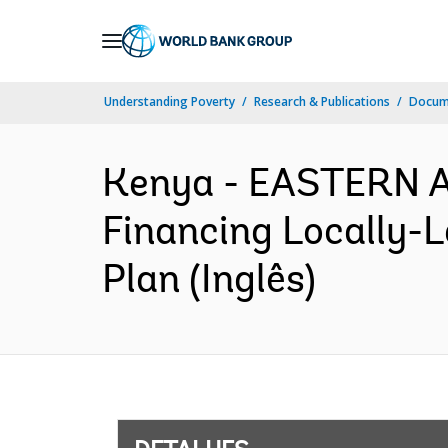
Skip
to
Main
Understanding Poverty
Research & Publications
Docume
Navigation
Kenya - EASTERN 
Financing Locally-
Plan (Inglês)