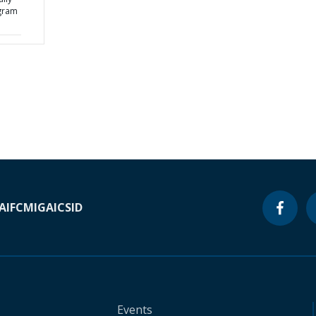
ogram
A
IFC
MIGA
ICSID
Events