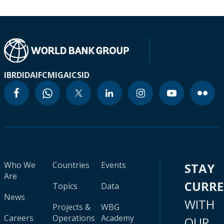
IBRD
IDA
IFC
MIGA
ICSID
Who We
Countries
Events
STAY
Are
CURR
Topics
Data
News
WITH
Projects &
WBG
Careers
Operations
Academy
OUR