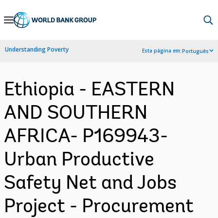
Skip
to
Main
Understanding Poverty
Esta página em:
Português
Navigation
Ethiopia - EASTERN
AND SOUTHERN
AFRICA- P169943-
Urban Productive
Safety Net and Jobs
Project - Procurement