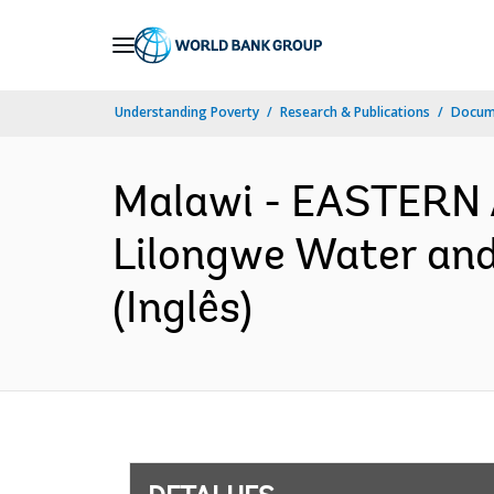
Skip
to
Main
Understanding Poverty
Research & Publications
Docume
Navigation
Malawi - EASTERN
Lilongwe Water and
(Inglês)