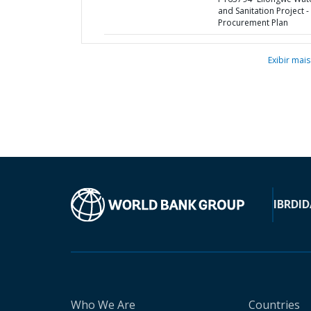
and Sanitation Project -
Procurement Plan
Exibir mais
IBRD
ID
Who We Are
Countries