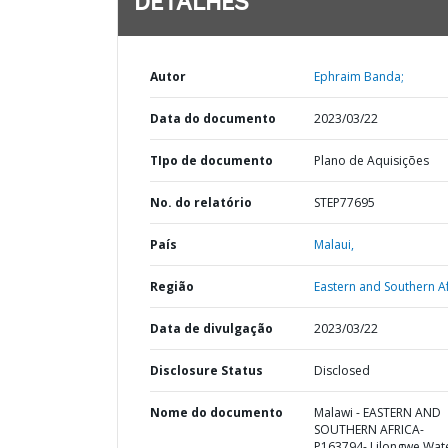
DETALHES
Autor
Ephraim Banda;
Data do documento
2023/03/22
TIpo de documento
Plano de Aquisições
No. do relatório
STEP77695
País
Malaui,
Região
Eastern and Southern Af
Data de divulgação
2023/03/22
Disclosure Status
Disclosed
Nome do documento
Malawi - EASTERN AND
SOUTHERN AFRICA-
P163794- Lilongwe Wat