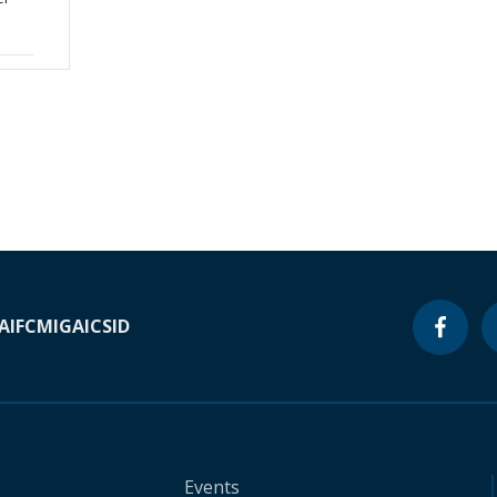
A
IFC
MIGA
ICSID
Events