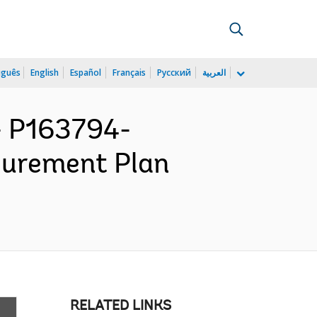
uguês
English
Español
Français
Русский
العربية
 P163794-
curement Plan
RELATED LINKS