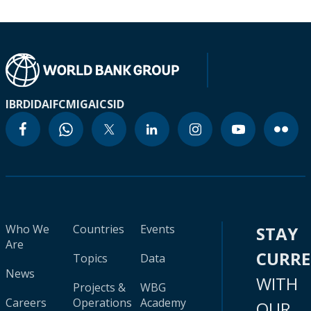
IBRD
IDA
IFC
MIGA
ICSID
Who We
Countries
Events
STAY
Are
CURR
Topics
Data
News
WITH
Projects &
WBG
Careers
Operations
Academy
OUR