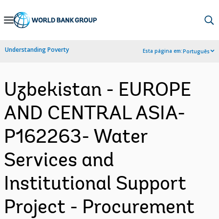
Skip
to
Main
Understanding Poverty
Esta página em:
Português
Navigation
Uzbekistan - EUROPE
AND CENTRAL ASIA-
P162263- Water
Services and
Institutional Support
Project - Procurement