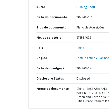
Autor
Huining Zhou;
Data do documento
2023/08/07
TIpo de documento
Plano de Aquisições
No. do relatório
STEP84072
País
China,
Região
Leste Asiático e Pacífico
Data de divulgação
2023/08/06
Disclosure Status
Disclosed
Nome do documento
China - EAST ASIA AND
PACIFIC- P173316- GEF7
Green and Carbon Neut
Cities - Procurement Pl