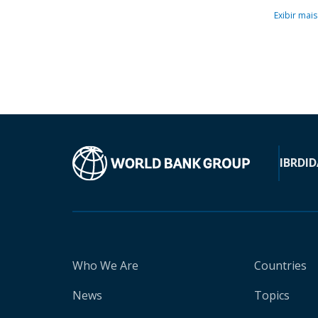
Exibir mais
IBRD
ID
Who We Are
Countries
News
Topics