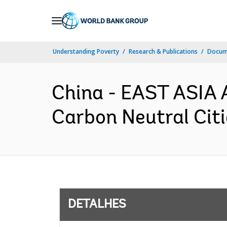
Skip
to
Main
Understanding Poverty
Research & Publications
Docume
Navigation
China - EAST ASIA 
Carbon Neutral Citi
DETALHES