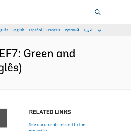
uguês
English
Español
Français
Русский
العربية
EF7: Green and
glês)
RELATED LINKS
See documents related to the
project(s)