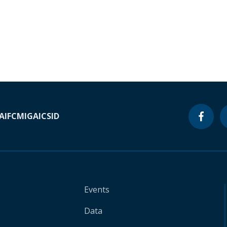
A
IFC
MIGA
ICSID
Events
Data