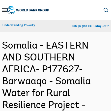
Skip
to
Main
Understanding Poverty
Esta página em:
Português
Navigation
Somalia - EASTERN
AND SOUTHERN
AFRICA- P177627-
Barwaaqo - Somalia
Water for Rural
Resilience Project -