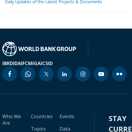
Daily Updates of the Latest Projects & Documents
IBRD
IDA
IFC
MIGA
ICSID
Who We
Countries
Events
STAY
Are
CURR
Topics
Data