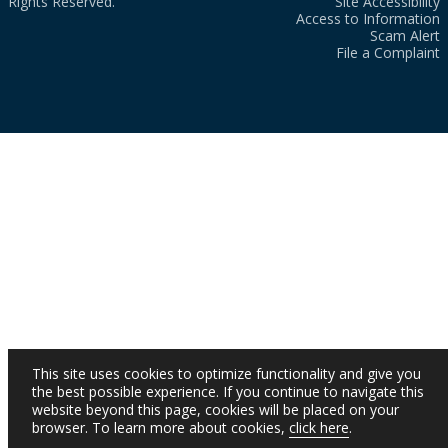
Rights Reserved.
Site Accessibility
Access to Information
Scam Alert
File a Complaint
This site uses cookies to optimize functionality and give you
the best possible experience. If you continue to navigate this
website beyond this page, cookies will be placed on your
browser. To learn more about cookies,
click here
.