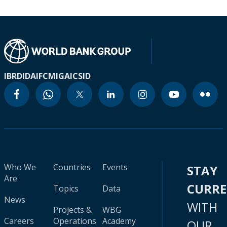
IBRD
IDA
IFC
MIGA
ICSID
Who We
Countries
Events
STAY
Are
CURR
Topics
Data
News
WITH
Projects &
WBG
Careers
Operations
Academy
OUR