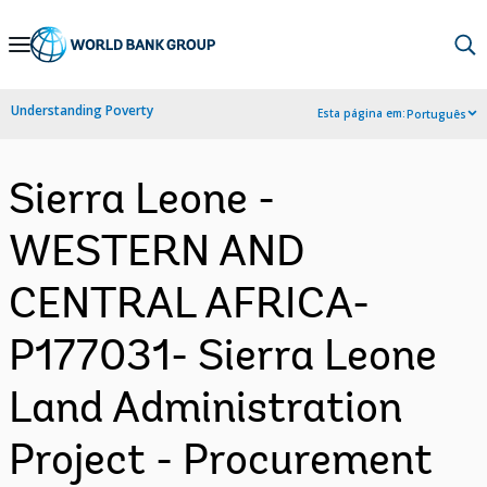
Skip
to
Main
Understanding Poverty
Esta página em:
Português
Navigation
Sierra Leone -
WESTERN AND
CENTRAL AFRICA-
P177031- Sierra Leone
Land Administration
Project - Procurement