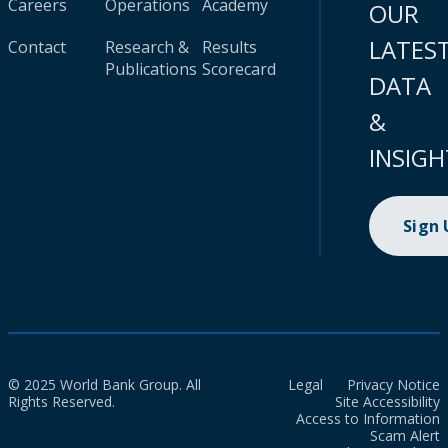
Careers
Operations
Academy
OUR
LATES
Contact
Research &
Results
Publications
Scorecard
DATA
&
INSIGH
Sign
© 2025 World Bank Group. All
Legal
Privacy Notice
Rights Reserved.
Site Accessibility
Access to Information
Scam Alert