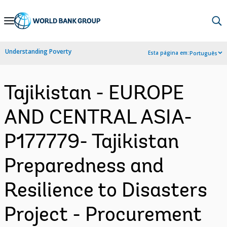
Skip
to
Main
Understanding Poverty
Esta página em:
Português
Navigation
Tajikistan - EUROPE
AND CENTRAL ASIA-
P177779- Tajikistan
Preparedness and
Resilience to Disasters
Project - Procurement