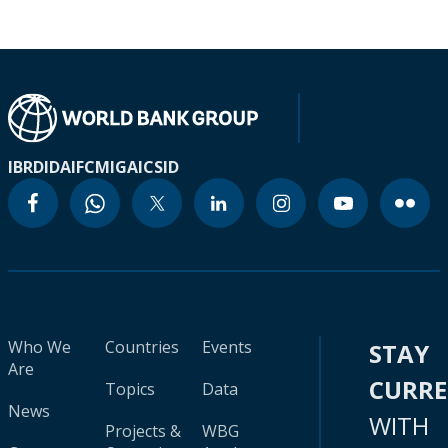
IBRD
IDA
IFC
MIGA
ICSID
Who We
Countries
Events
STAY
Are
CURR
Topics
Data
News
WITH
Projects &
WBG