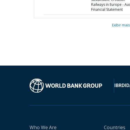
Railways in Europe - Au
Financial Statement
Exibir mais
IBRD
ID
Who We Are
Countries