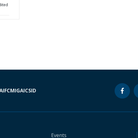
dited
A
IFC
MIGA
ICSID
Events