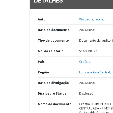
DETALHES
Autor
Warzecha, Iwona;
Data do documento
2024/08/08
TIpo de documento
Documento de auditori
No. do relatório
SCA0088522
País
Croácia,
Região
Europa e Ásia Central,
Data de divulgação
2024/08/07
Disclosure Status
Disclosed
Nome do documento
Croatia - EUROPE AND
CENTRAL ASIA - P147499
Sustainable Croatian