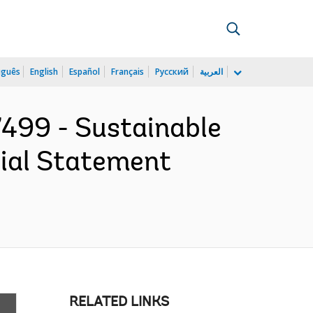
uguês
English
Español
Français
Русский
العربية
499 - Sustainable
cial Statement
RELATED LINKS