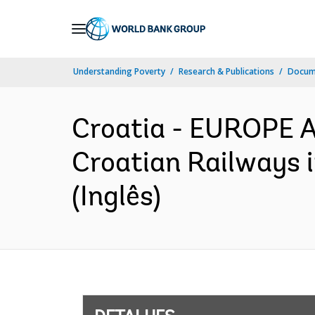
Skip
to
Main
Understanding Poverty
Research & Publications
Docume
Navigation
Croatia - EUROPE 
Croatian Railways 
(Inglês)