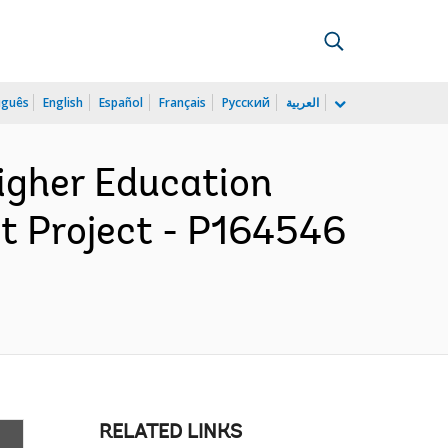
uguês
English
Español
Français
Русский
العربية
Higher Education
t Project - P164546
RELATED LINKS