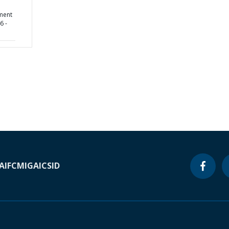
ment
6 -
A
IFC
MIGA
ICSID