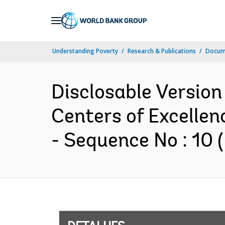
Skip
to
Main
Understanding Poverty
Research & Publications
Docume
Navigation
Disclosable Version 
Centers of Excelle
- Sequence No : 10 (