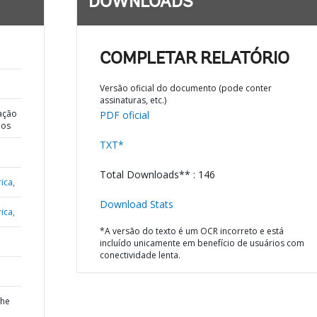
DOWNLOADS
COMPLETAR RELATÓRIO
Versão oficial do documento (pode conter
assinaturas, etc.)
ação
PDF oficial
dos
TXT*
Total Downloads** : 146
ica,
Download Stats
ica,
*A versão do texto é um OCR incorreto e está
incluído unicamente em benefício de usuários com
conectividade lenta.
the