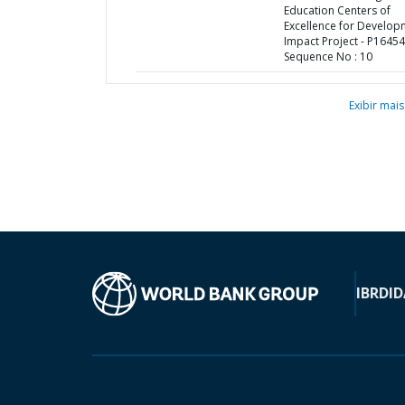
Education Centers of
Excellence for Develop
Impact Project - P16454
Sequence No : 10
Exibir mais
IBRD
ID