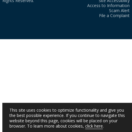
Rights Reserved.
Site Accessibility
Access to Information
Scam Alert
File a Complaint
This site uses cookies to optimize functionality and give you
the best possible experience. If you continue to navigate this
website beyond this page, cookies will be placed on your
browser. To learn more about cookies,
click here
.