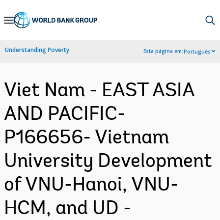
Skip
to
Main
Understanding Poverty
Esta página em:
Português
Navigation
Viet Nam - EAST ASIA
AND PACIFIC-
P166656- Vietnam
University Development
of VNU-Hanoi, VNU-
HCM, and UD -