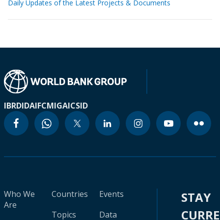
Daily Updates of the Latest Projects & Documents
IBRD
IDA
IFC
MIGA
ICSID
Who We
Countries
Events
STAY
Are
CURR
Topics
Data