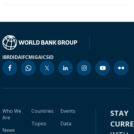
IBRD
IDA
IFC
MIGA
ICSID
Who We
Countries
Events
STAY
Are
CURR
Topics
Data
News