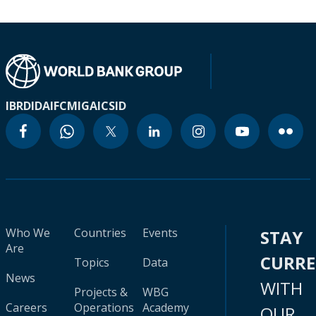
IBRD
IDA
IFC
MIGA
ICSID
Who We
Countries
Events
STAY
Are
CURR
Topics
Data
News
WITH
Projects &
WBG
Careers
Operations
Academy
OUR