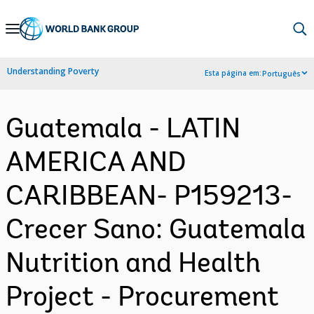
Skip
to
Main
Understanding Poverty
Esta página em:
Português
Navigation
Guatemala - LATIN
AMERICA AND
CARIBBEAN- P159213-
Crecer Sano: Guatemala
Nutrition and Health
Project - Procurement