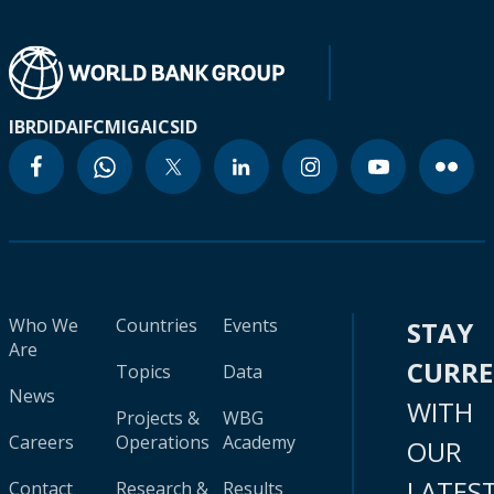
IBRD
IDA
IFC
MIGA
ICSID
Who We
Countries
Events
STAY
Are
CURR
Topics
Data
News
WITH
Projects &
WBG
Careers
Operations
Academy
OUR
LATES
Contact
Research &
Results