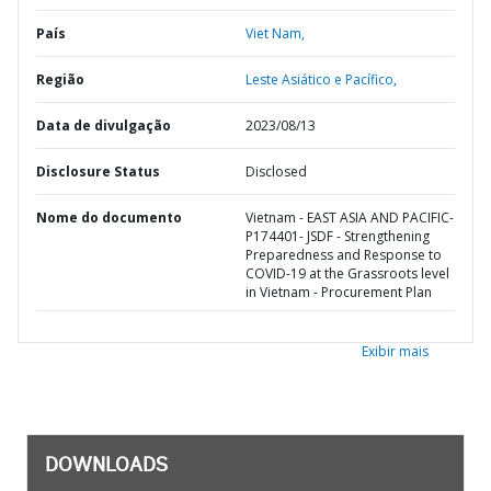
País
Viet Nam,
Região
Leste Asiático e Pacífico,
Data de divulgação
2023/08/13
Disclosure Status
Disclosed
Nome do documento
Vietnam - EAST ASIA AND PACIFIC-
P174401- JSDF - Strengthening
Preparedness and Response to
COVID-19 at the Grassroots level
in Vietnam - Procurement Plan
Exibir mais
DOWNLOADS