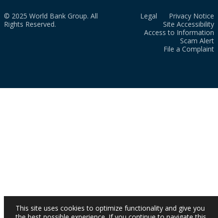
© 2025 World Bank Group. All
Legal
Privacy Notice
Rights Reserved.
Site Accessibility
Access to Information
Scam Alert
File a Complaint
This site uses cookies to optimize functionality and give you
the best possible experience. If you continue to navigate this