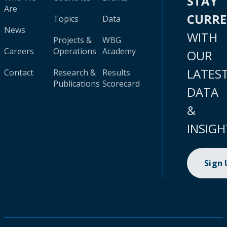
STAY
Are
CURR
Topics
Data
News
WITH
Projects &
WBG
Careers
Operations
Academy
OUR
LATES
Contact
Research &
Results
Publications
Scorecard
DATA
&
INSIGH
Sign