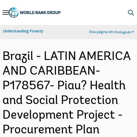
Skip
to
Main
Understanding Poverty
Esta página em:
Português
Navigation
Brazil - LATIN AMERICA
AND CARIBBEAN-
P178567- Piau? Health
and Social Protection
Development Project -
Procurement Plan