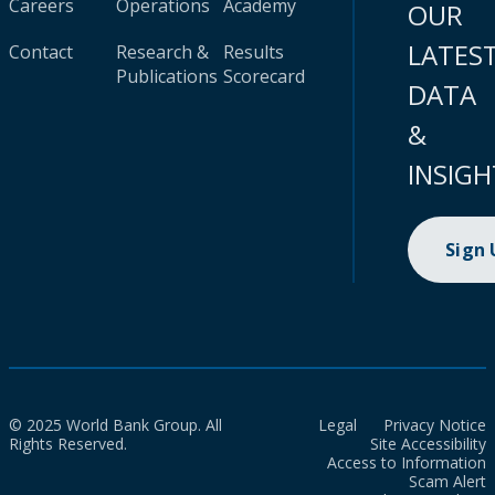
Careers
Operations
Academy
OUR
LATES
Contact
Research &
Results
Publications
Scorecard
DATA
&
INSIGH
Sign
© 2025 World Bank Group. All
Legal
Privacy Notice
Rights Reserved.
Site Accessibility
Access to Information
Scam Alert