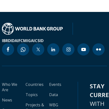
IBRD
IDA
IFC
MIGA
ICSID
Who We
Countries
Events
STAY
Are
CURR
Topics
Data
News
WITH
Projects &
WBG