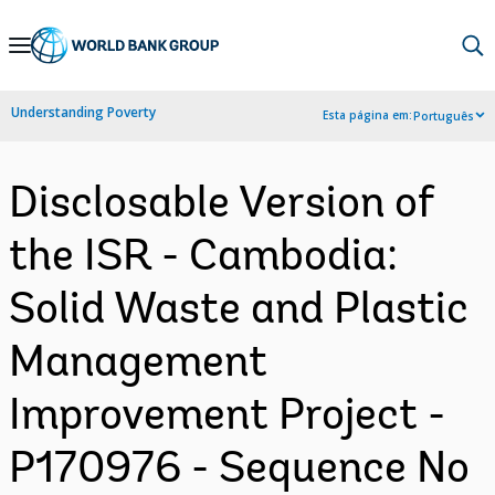
Skip
to
Main
Understanding Poverty
Esta página em:
Português
Navigation
Disclosable Version of
the ISR - Cambodia:
Solid Waste and Plastic
Management
Improvement Project -
P170976 - Sequence No