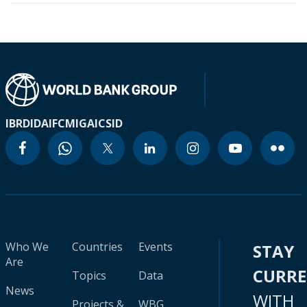
IBRD
IDA
IFC
MIGA
ICSID
Who We
Countries
Events
STAY
Are
CURR
Topics
Data
News
WITH
Projects &
WBG