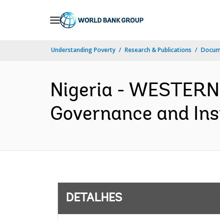
Skip
to
Main
Understanding Poverty
Research & Publications
Docume
Navigation
Nigeria - WESTERN
Governance and Inst
DETALHES