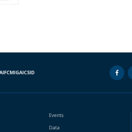
A
IFC
MIGA
ICSID
Events
Data