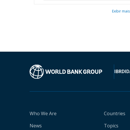
Exibir mais
IBRD
ID
Who We Are
Countries
News
Topics