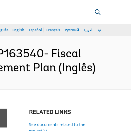
uguês
English
Español
Français
Русский
العربية
163540- Fiscal
ement Plan (Inglês)
RELATED LINKS
See documents related to the
project(s)