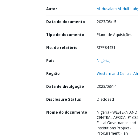
Autor
Abdusalam Abdulfatah;
Data do documento
2023/08/15
TIpo de documento
Plano de Aquisições
No. do relatório
STEP84431
País
Nigéria,
Região
Western and Central Afr
Data de divulgação
2023/08/14
Disclosure Status
Disclosed
Nome do documento
Nigeria - WESTERN AND
CENTRAL AFRICA- P163
Fiscal Governance and
Institutions Project -
Procurement Plan