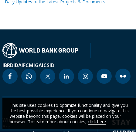
Daily Updates of the Latest Projects & Documents
IBRD
IDA
IFC
MIGA
ICSID
This site uses cookies to optimize functionality and give you
the best possible experience. If you continue to navigate this
website beyond this page, cookies will be placed on your
Who We
Countries
Events
STAY
browser. To learn more about cookies,
click here
.
Are
CURR
Topics
Data