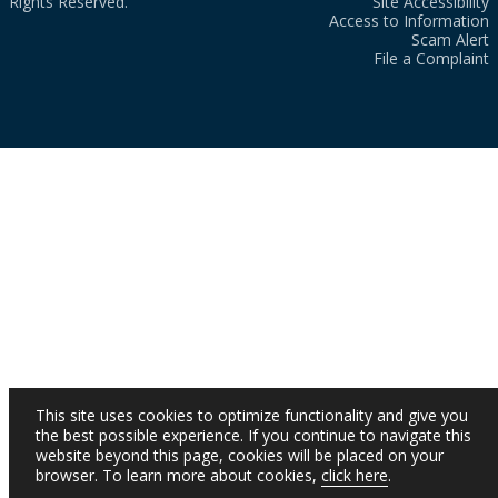
Rights Reserved.
Site Accessibility
Access to Information
Scam Alert
File a Complaint
This site uses cookies to optimize functionality and give you
the best possible experience. If you continue to navigate this
website beyond this page, cookies will be placed on your
browser. To learn more about cookies,
click here
.