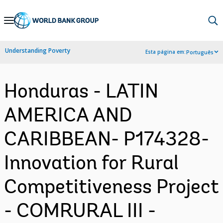
Skip
to
Main
Understanding Poverty
Esta página em:
Português
Navigation
Honduras - LATIN
AMERICA AND
CARIBBEAN- P174328-
Innovation for Rural
Competitiveness Project
- COMRURAL III -