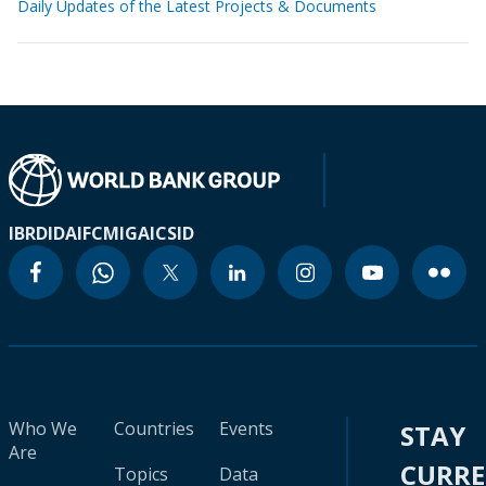
Daily Updates of the Latest Projects & Documents
IBRD
IDA
IFC
MIGA
ICSID
Who We
Countries
Events
STAY
Are
CURR
Topics
Data