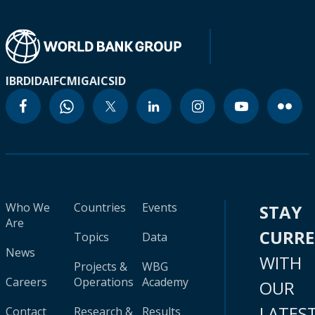
IBRD
IDA
IFC
MIGA
ICSID
Who We
Countries
Events
STAY
Are
CURR
Topics
Data
News
WITH
Projects &
WBG
Careers
Operations
Academy
OUR
LATES
Contact
Research &
Results