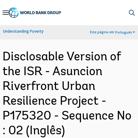
Skip
to
Main
Understanding Poverty
Esta página em:
Português
Navigation
Disclosable Version of
the ISR - Asuncion
Riverfront Urban
Resilience Project -
P175320 - Sequence No
: 02 (Inglês)