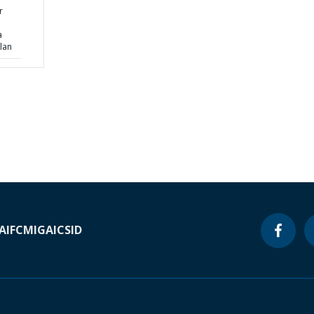
r
a
lan
A
IFC
MIGA
ICSID