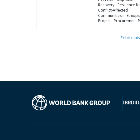
Recovery - Resilience fo
Conflict-Affected
Communities in Ethiopi
Project - Procurement P
Exibir mais
IBRD
ID