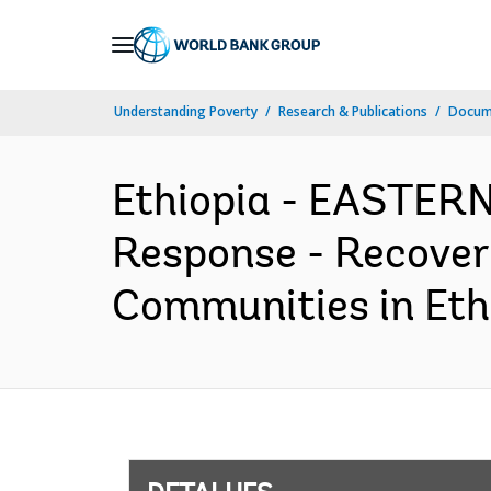
Skip
to
Main
Understanding Poverty
Research & Publications
Docume
Navigation
Ethiopia - EASTE
Response - Recovery
Communities in Ethi