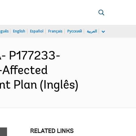
uguês
English
Español
Français
Русский
العربية
- P177233-
-Affected
t Plan (Inglês)
RELATED LINKS