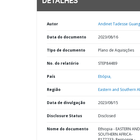
DETALHES
Autor
Andinet Tadesse Guang
Data do documento
2023/08/16
TIpo de documento
Plano de Aquisições
No. do relatório
STEP84489
País
Etiópia,
Região
Eastern and Southern Af
Data de divulgação
2023/08/15
Disclosure Status
Disclosed
Nome do documento
Ethiopia - EASTERN AND
SOUTHERN AFRICA-
P177233- Response -