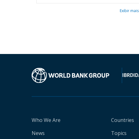
Exibir mais
IBRD
ID
Who We Are
Countries
News
Topics