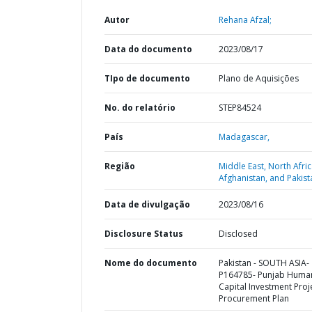
Autor
Rehana Afzal;
Data do documento
2023/08/17
TIpo de documento
Plano de Aquisições
No. do relatório
STEP84524
País
Madagascar,
Região
Middle East, North Afric
Afghanistan, and Pakist
Data de divulgação
2023/08/16
Disclosure Status
Disclosed
Nome do documento
Pakistan - SOUTH ASIA-
P164785- Punjab Huma
Capital Investment Proje
Procurement Plan