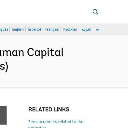
uguês
English
Español
Français
Русский
العربية
uman Capital
s)
RELATED LINKS
See documents related to the
project(s)