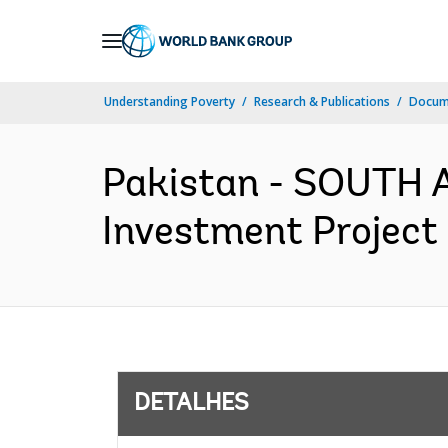
Skip
to
Main
Understanding Poverty
Research & Publications
Docume
Navigation
Pakistan - SOUTH 
Investment Project 
DETALHES