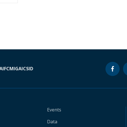
A
IFC
MIGA
ICSID
Events
Data