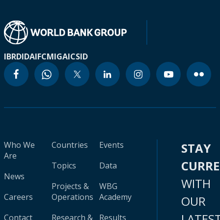
IBRD
IDA
IFC
MIGA
ICSID
Who We
Countries
Events
STAY
Are
CURR
Topics
Data
News
WITH
Projects &
WBG
Careers
Operations
Academy
OUR
LATES
Contact
Research &
Results