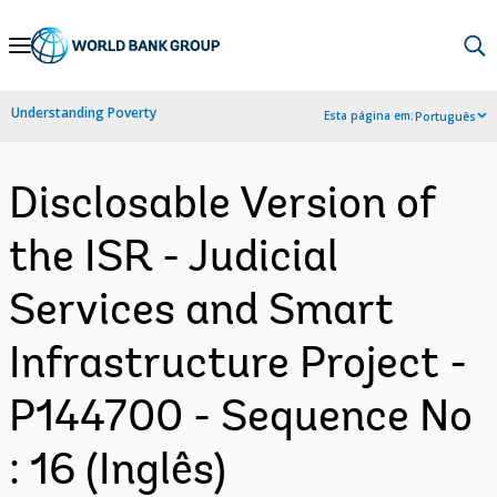
Skip
to
Main
Understanding Poverty
Esta página em:
Português
Navigation
Disclosable Version of
the ISR - Judicial
Services and Smart
Infrastructure Project -
P144700 - Sequence No
: 16 (Inglês)