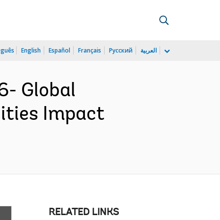
uguês
English
Español
Français
Русский
العربية
6- Global
ities Impact
RELATED LINKS