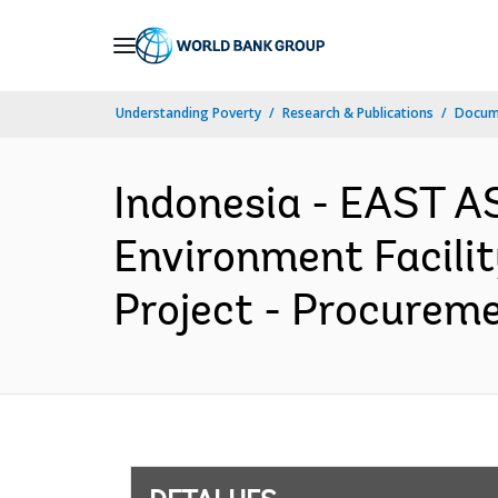
Skip
to
Main
Understanding Poverty
Research & Publications
Docume
Navigation
Indonesia - EAST A
Environment Facilit
Project - Procureme