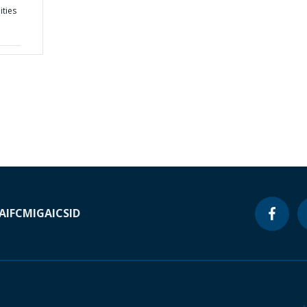
ities
A
IFC
MIGA
ICSID