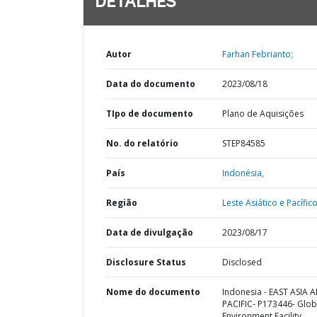
DETALHES
Autor
Farhan Febrianto;
Data do documento
2023/08/18
TIpo de documento
Plano de Aquisições
No. do relatório
STEP84585
País
Indonésia,
Região
Leste Asiático e Pacífico
Data de divulgação
2023/08/17
Disclosure Status
Disclosed
Nome do documento
Indonesia - EAST ASIA 
PACIFIC- P173446- Glob
Environment Facility