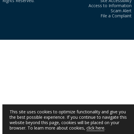
Rights Reserved.
Site Accessibility
Access to Information
Scam Alert
File a Complaint
This site uses cookies to optimize functionality and give you
the best possible experience. If you continue to navigate this
website beyond this page, cookies will be placed on your
browser. To learn more about cookies,
click here
.