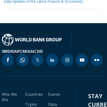
Daily Updates of the Latest Projects & Documents
IBRD
IDA
IFC
MIGA
ICSID
Who We
Countries
Events
STAY
Are
CURR
Topics
Data