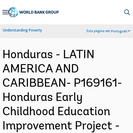
Skip
to
Main
Understanding Poverty
Esta página em:
Português
Navigation
Honduras - LATIN
AMERICA AND
CARIBBEAN- P169161-
Honduras Early
Childhood Education
Improvement Project -