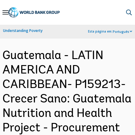
Skip
to
Main
Understanding Poverty
Esta página em:
Português
Navigation
Guatemala - LATIN
AMERICA AND
CARIBBEAN- P159213-
Crecer Sano: Guatemala
Nutrition and Health
Project - Procurement