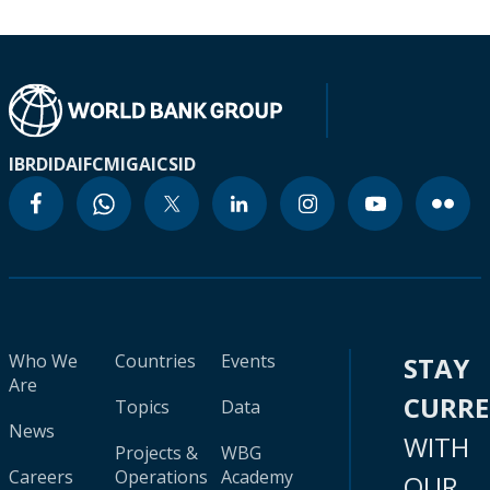
IBRD
IDA
IFC
MIGA
ICSID
Who We
Countries
Events
STAY
Are
CURR
Topics
Data
News
WITH
Projects &
WBG
Careers
Operations
Academy
OUR