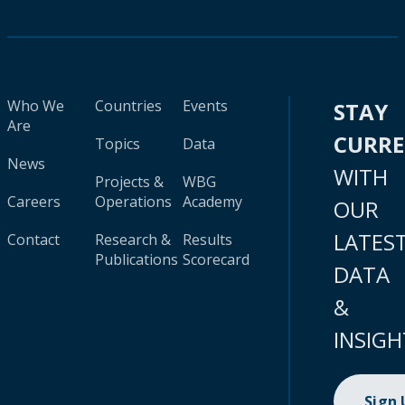
Who We
Countries
Events
STAY
Are
CURR
Topics
Data
News
WITH
Projects &
WBG
Careers
Operations
Academy
OUR
LATES
Contact
Research &
Results
Publications
Scorecard
DATA
&
INSIGH
Sign