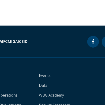
A
IFC
MIGA
ICSID
Events
Data
Operations
WBG Academy