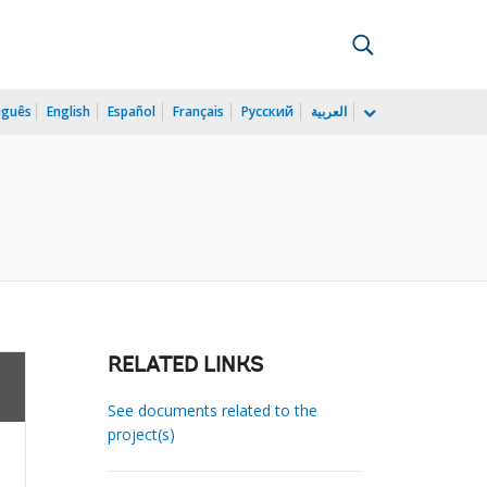
uguês
English
Español
Français
Русский
العربية
RELATED LINKS
See documents related to the
project(s)