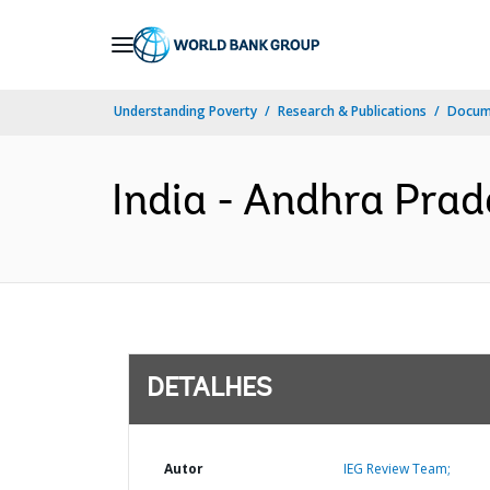
Skip
to
Main
Understanding Poverty
Research & Publications
Docume
Navigation
India - Andhra Prad
DETALHES
Autor
IEG Review Team;