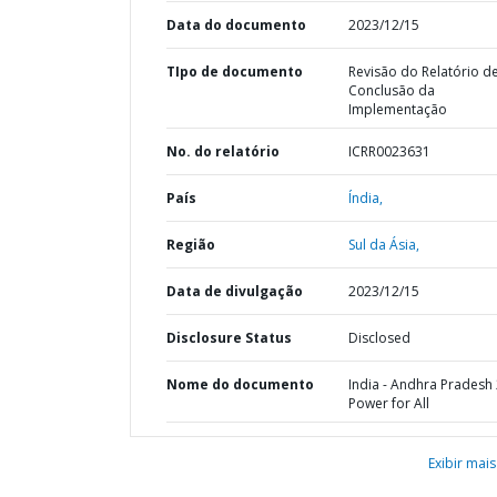
Data do documento
2023/12/15
TIpo de documento
Revisão do Relatório d
Conclusão da
Implementação
No. do relatório
ICRR0023631
País
Índia,
Região
Sul da Ásia,
Data de divulgação
2023/12/15
Disclosure Status
Disclosed
Nome do documento
India - Andhra Pradesh
Power for All
Exibir mais