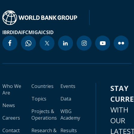
IBRD
IDA
IFC
MIGA
ICSID
Who We
Countries
Events
STAY
Are
CURR
Topics
Data
News
WITH
Projects &
WBG
Careers
Operations
Academy
OUR
LATES
Contact
Research &
Results